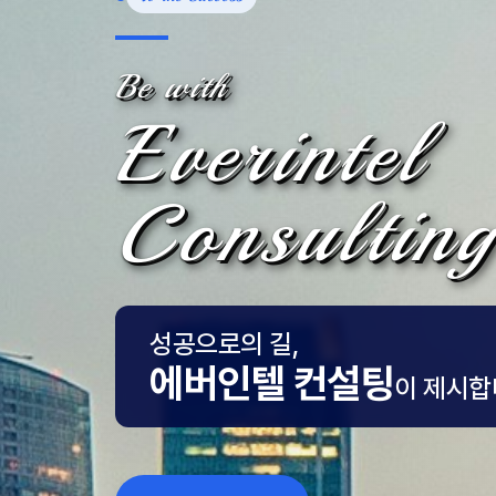
Be with
Everintel
Consulting
성공으로의 길,
에버인텔 컨설팅
이 제시합