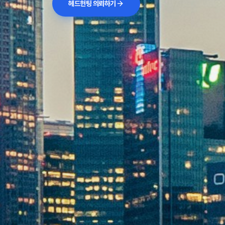
헤드헌팅 의뢰하기