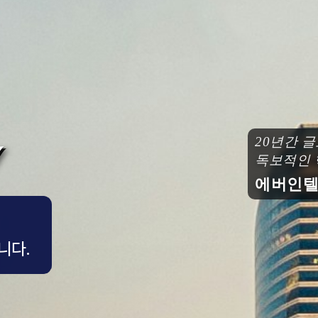
20년간 글
독보적인 핵
에버인텔컨
니다.