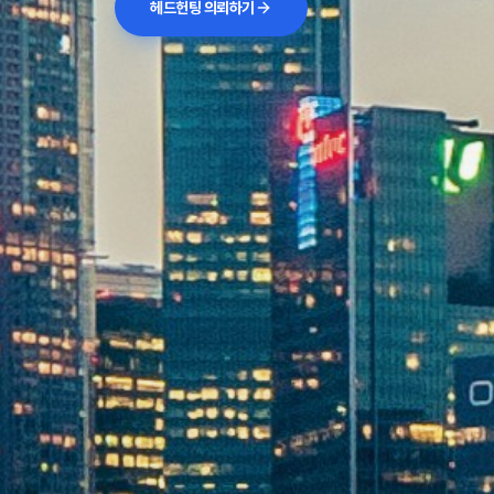
헤드헌팅 의뢰하기