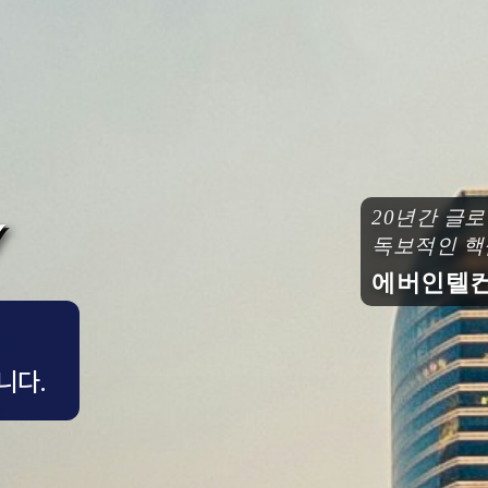
20년간 글
독보적인 핵
에버인텔컨
니다.