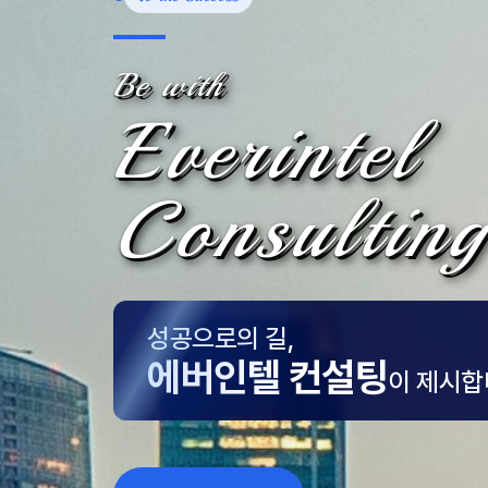
Be with
Everintel
Consulting
성공으로의 길,
에버인텔 컨설팅
이 제시합