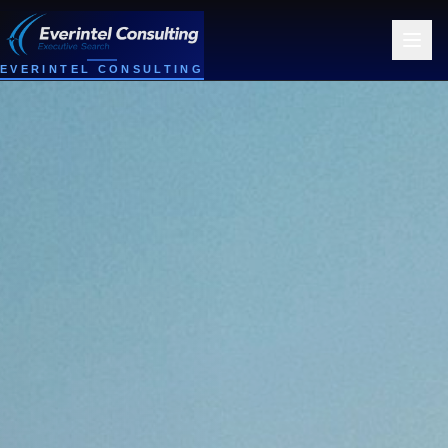
EVERINTEL CONSULTING