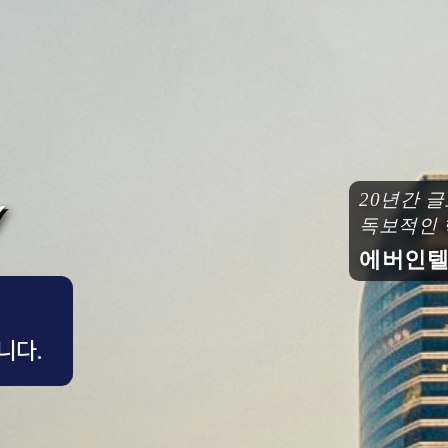
20년간 글
독보적인 핵
에버인텔컨
니다.