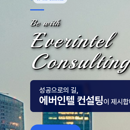
Be with
Everintel
Consulting
성공으로의 길,
에버인텔 컨설팅
이 제시합