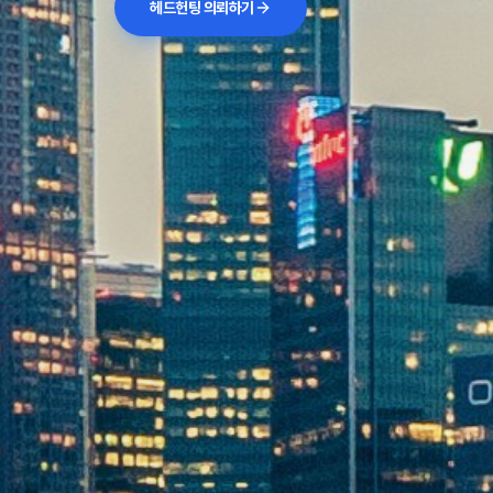
헤드헌팅 의뢰하기