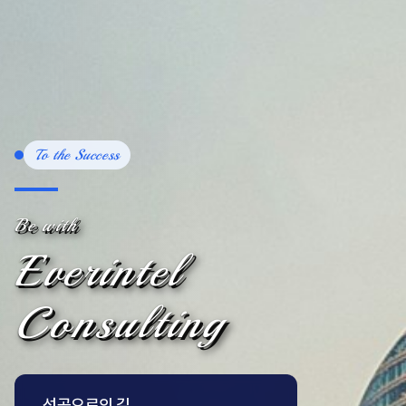
To the Success
Be with
Everintel
Consulting
성공으로의 길,