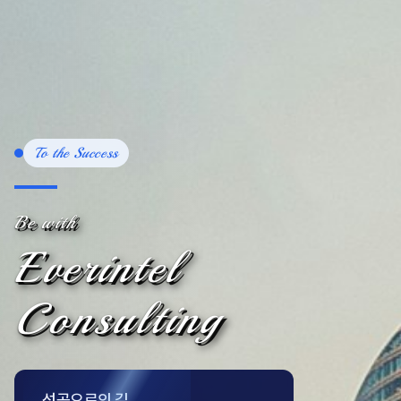
To the Success
Be with
Everintel
Consulting
성공으로의 길,