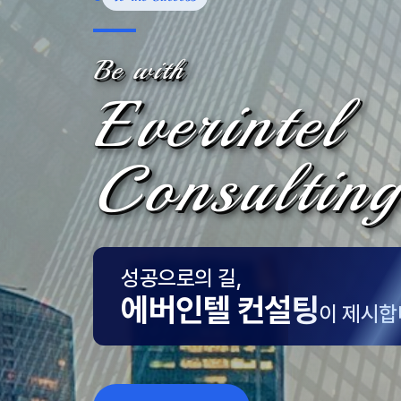
Be with
Everintel
Consulting
성공으로의 길,
에버인텔 컨설팅
이 제시합