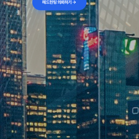
헤드헌팅 의뢰하기