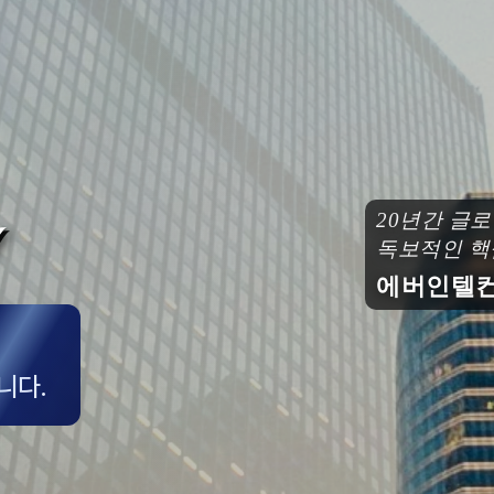
20년간 글
독보적인 핵
에버인텔컨
니다.