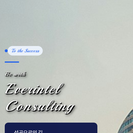
To the Success
Be with
Everintel
Consulting
성공으로의 길,