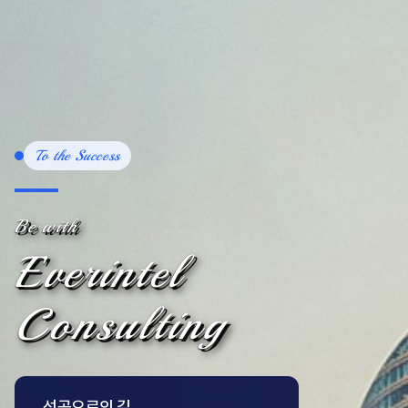
To the Success
Be with
Everintel
Consulting
성공으로의 길,