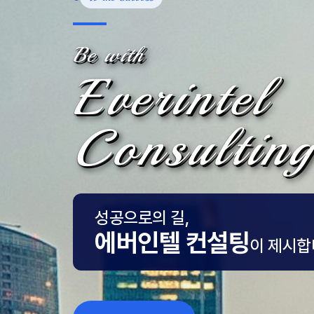
Be with
Everintel
Consulting
성공으로의 길,
에버인텔 컨설팅
이 제시합