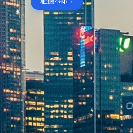
헤드헌팅 의뢰하기