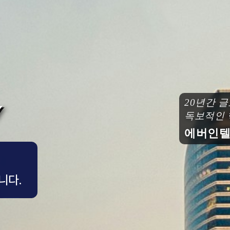
20년간 글
독보적인 핵
에버인텔컨
니다.