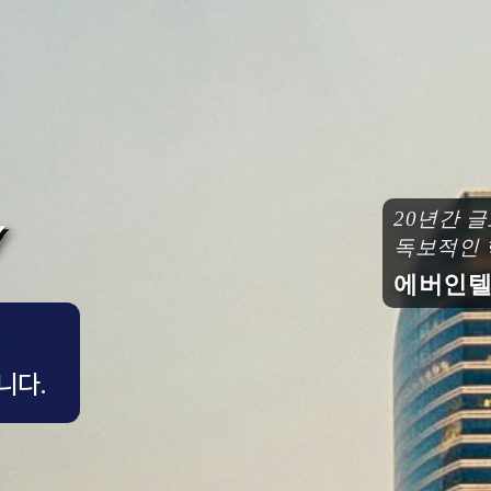
20년간 글
독보적인 핵
에버인텔컨
니다.