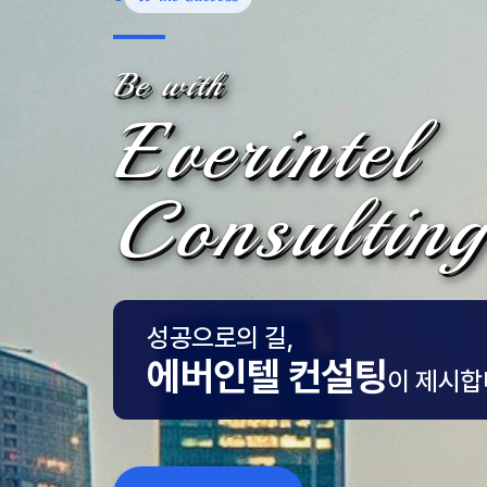
Be with
Everintel
Consulting
성공으로의 길,
에버인텔 컨설팅
이 제시합