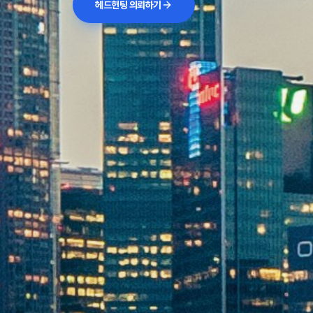
헤드헌팅 의뢰하기