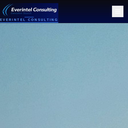
EVERINTEL CONSULTING