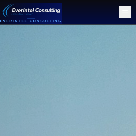
EVERINTEL CONSULTING