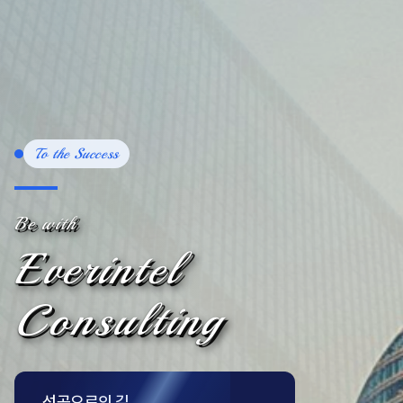
To the Success
Be with
Everintel
Consulting
성공으로의 길,