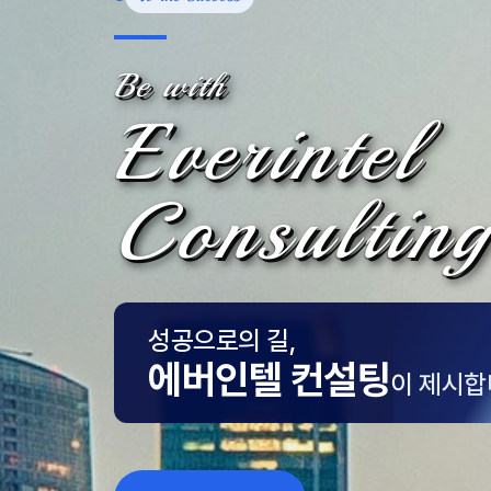
Be with
Everintel
Consulting
성공으로의 길,
에버인텔 컨설팅
이 제시합