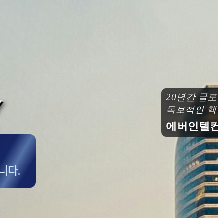
20년간 글
독보적인 핵
에버인텔컨
니다.