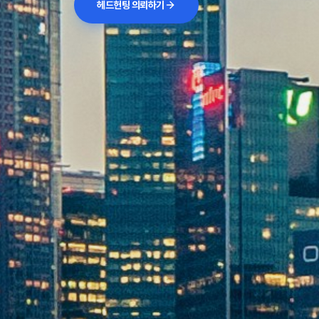
헤드헌팅 의뢰하기