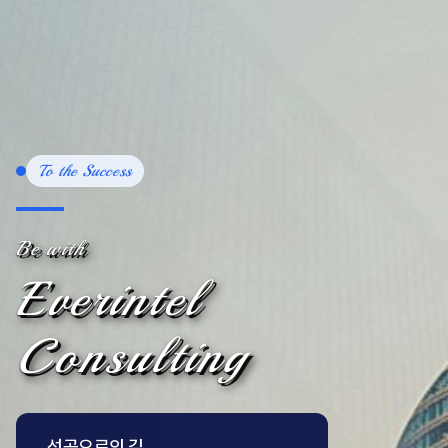
To the Success
Be with
Everintel
Consulting
성공으로의 길,