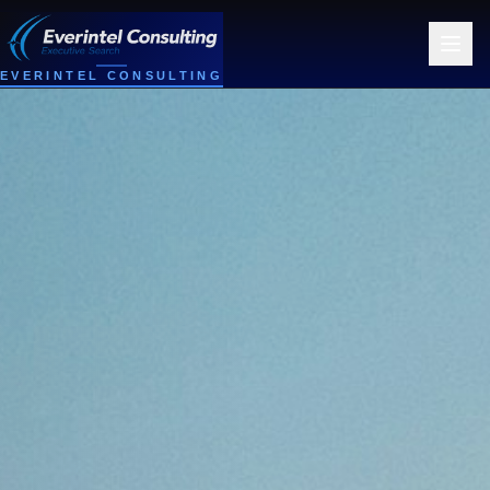
EVERINTEL CONSULTING