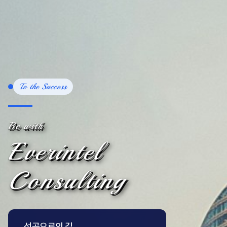
To the Success
Be with
Everintel
Consulting
성공으로의 길,