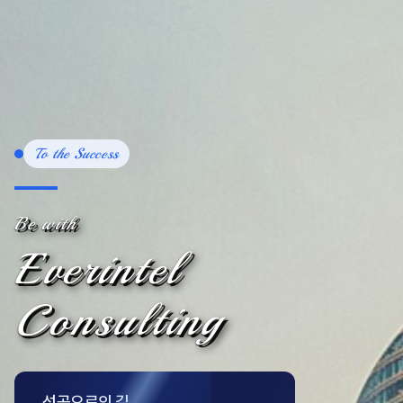
To the Success
Be with
Everintel
Consulting
성공으로의 길,